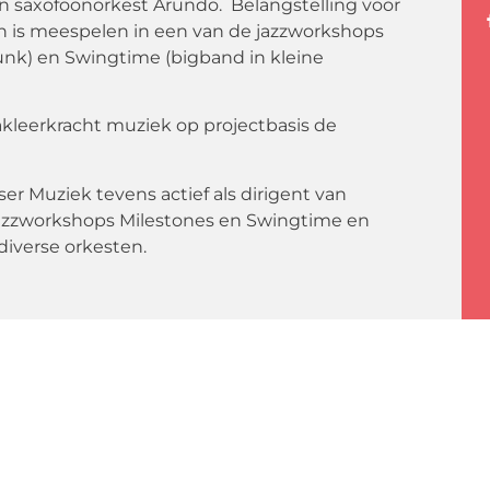
n saxofoonorkest Arundo. Belangstelling voor
dan is meespelen in een van de jazzworkshops
 funk) en Swingtime (bigband in kleine
vakleerkracht muziek op projectbasis de
ser Muziek tevens actief als dirigent van
azzworkshops Milestones en Swingtime en
diverse orkesten.