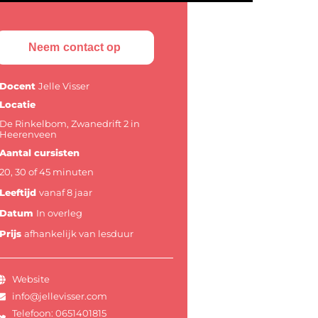
Neem contact op
Docent
Jelle Visser
Locatie
De Rinkelbom, Zwanedrift 2 in
Heerenveen
Aantal cursisten
20, 30 of 45 minuten
Leeftijd
vanaf 8 jaar
Datum
In overleg
Prijs
afhankelijk van lesduur
Website
info@jellevisser.com
Telefoon: 0651401815