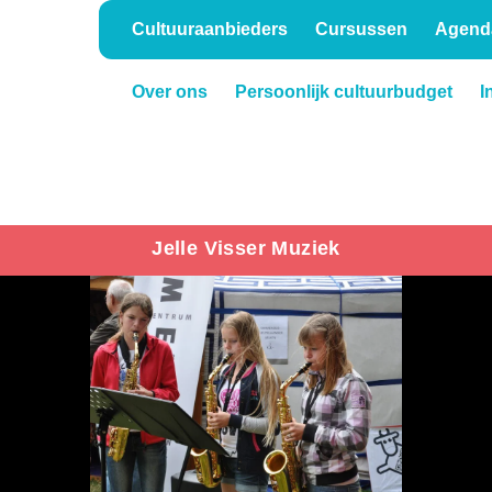
Cultuuraanbieders
Cursussen
Agend
Over ons
Persoonlijk cultuurbudget
I
Onderwijs
Verhuur
Jelle Visser Muziek