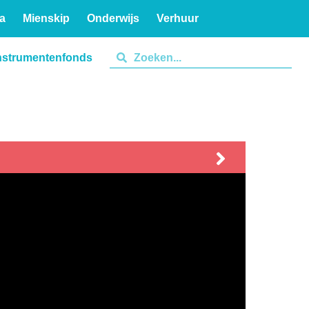
a
Mienskip
Onderwijs
Verhuur
nstrumentenfonds