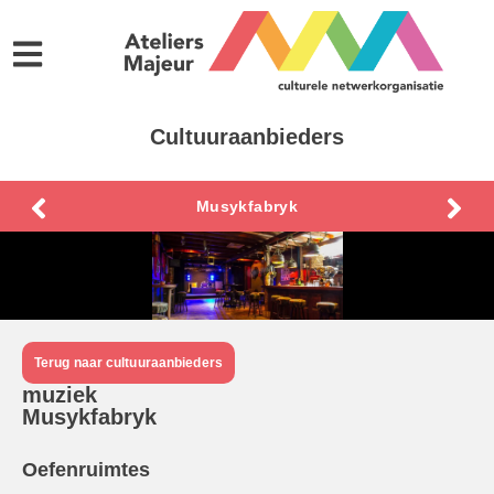
Cultuuraanbieders
Musykfabryk
Terug naar cultuuraanbieders
muziek
Musykfabryk
Oefenruimtes