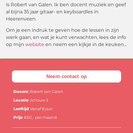
is Robert van Galen. Ik ben docent muziek en geef
al bijna 35 jaar gitaar- en keyboardles in
Heerenveen.
Om je een indruk te geven hoe de lessen in zijn
werk gaan, en wat je kunt verwachten, lees de info
op mijn
website
en neem een kijkje in de keuken…
Neem contact op
Docent
Robert van Galen
Locatie
Schouw 3
Leeftijd
Vanaf 8 jaar
Prijs
€60,- per maand