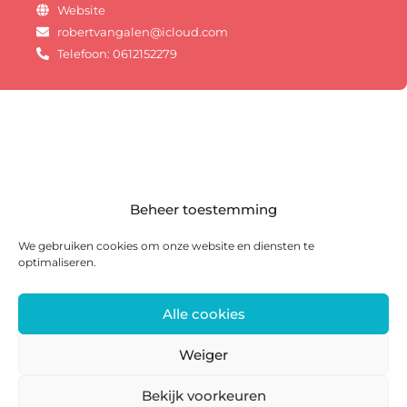
Website
robertvangalen@icloud.com
Telefoon: 0612152279
Beheer toestemming
We gebruiken cookies om onze website en diensten te
optimaliseren.
Alle cookies
Postadres: Postbus 285, 8440 AG Heerenveen |
Bezoekadres: Zwanedrift 2, 8446 KS Heerenveen
Weiger
0513 468 158 | info@ateliersmajeur.nl
Bekijk voorkeuren