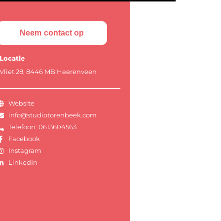
Neem contact op
Locatie
Vliet 28, 8446 MB Heerenveen
Website
info@studiotorenbeek.com
Telefoon: 0613604563
Facebook
Instagram
LinkedIn