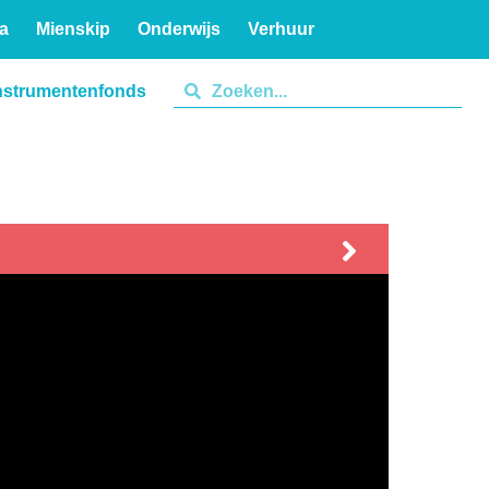
a
Mienskip
Onderwijs
Verhuur
nstrumentenfonds