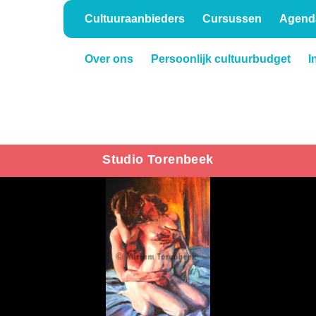
Cultuuraanbieders
Cursussen
Agend
Over ons
Persoonlijk cultuurbudget
I
Onderwijs
Verhuur
Studio Torenbeek