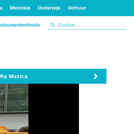
a
Mienskip
Onderwijs
Verhuur
nstrumentenfonds
Mia Musica