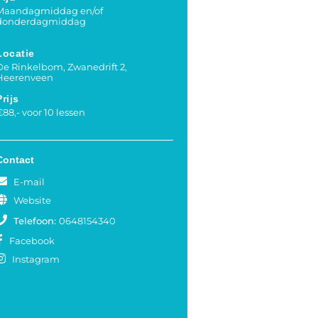
Maandagmiddag en/of
donderdagmiddag
Locatie
De Rinkelbom, Zwanedrift 2,
Heerenveen
Prijs
€88,- voor 10 lessen
Contact
E-mail
Website
Telefoon:
0648154340
Facebook
Instagram