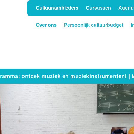
Cultuuraanbieders
Cursussen
Agend
Over ons
Persoonlijk cultuurbudget
I
Onderwijs
Verhuur
ramma: ontdek muziek en muziekinstrumenten! | 