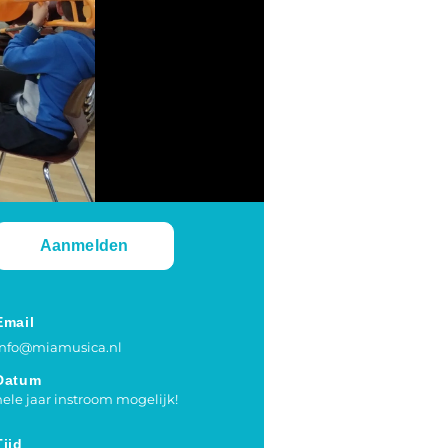
Aanmelden
Email
info@miamusica.nl
Datum
hele jaar instroom mogelijk!
Tijd