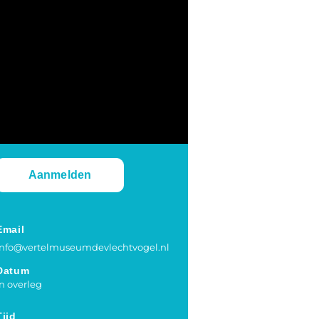
Aanmelden
Email
info@vertelmuseumdevlechtvogel.nl
Datum
in overleg
Tijd