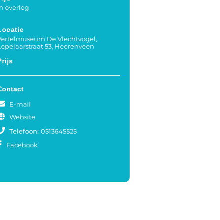
In overleg
Locatie
Vertelmuseum De Vlechtvogel,
Lepelaarstraat 53, Heerenveen
Prijs
Contact
E-mail
Website
Telefoon:
0513645525
Facebook