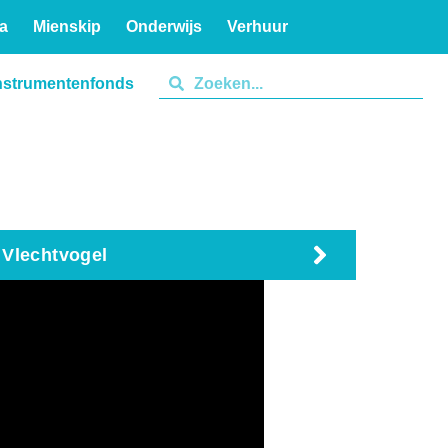
a
Mienskip
Onderwijs
Verhuur
nstrumentenfonds
 Vlechtvogel