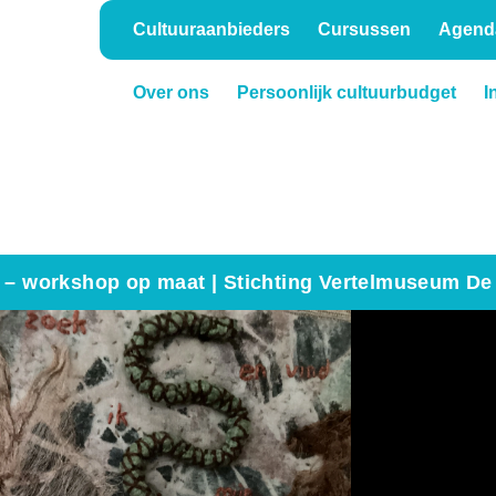
Cultuuraanbieders
Cursussen
Agend
Over ons
Persoonlijk cultuurbudget
I
Onderwijs
Verhuur
t – workshop op maat | Stichting Vertelmuseum De