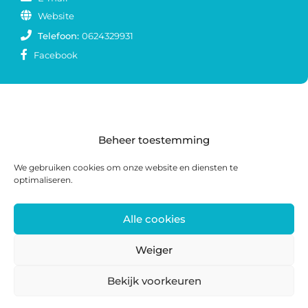
Website
Telefoon:
0624329931
Facebook
Beheer toestemming
We gebruiken cookies om onze website en diensten te
optimaliseren.
Alle cookies
Postadres: Postbus 285, 8440 AG Heerenveen |
Bezoekadres: Zwanedrift 2, 8446 KS Heerenveen
Weiger
0513 468 158 | info@ateliersmajeur.nl
Bekijk voorkeuren