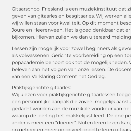
Gitaarschool Friesland is een muziekinstituut dat z
geven van gitaarles en basgitaarles. Wij werken 
wij willen staan voor kwaliteit. Op dit moment besc
Joure en Heerenveen. Het is goed denkbaar dat er 
bijkomen. Hiervan zullen we dan uiteraard meldin
Lessen zijn mogelijk voor zowel beginners als gev
als volwassenen. Gerichte voorbereiding op een to
popacademie behoort ook tot de mogelijkheden. Wi
beleven aan het volgen van onze lessen. De docente
van een Verklaring Omtrent het Gedrag.
Praktijkgerichte gitaarles:
Wij kiezen voor praktijkgerichte gitaarlessen toegesp
een persoonlijke aanpak die zoveel mogelijk aansluit
gedacht worden aan de muzikale voorkeur van de l
waarop de leerling het makkelijkst leert. De ene p
ander is meer een “doener”. Noten leren lezen kan
op gehoor en meer op gevoel goed te leren gitaarspe