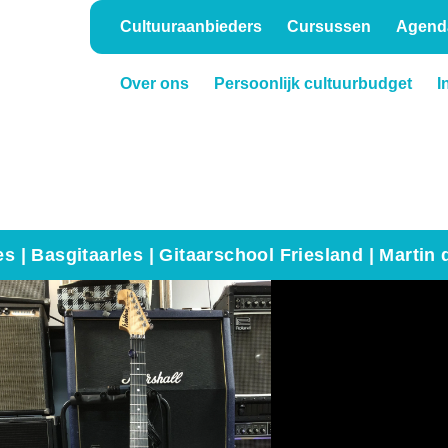
Cultuuraanbieders
Cursussen
Agend
Over ons
Persoonlijk cultuurbudget
I
Onderwijs
Verhuur
es | Basgitaarles | Gitaarschool Friesland | Martin 