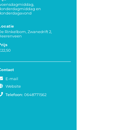
woensdagmiddag,
donderdagmiddag en
donderdagavond
Locatie
De Rinkelbom, Zwanedrift 2,
Heerenveen
Prijs
€22,50
Contact
E-mail
Website
Telefoon:
0648771562