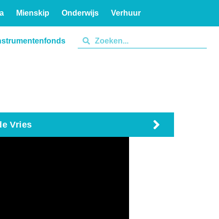
a
Mienskip
Onderwijs
Verhuur
nstrumentenfonds
de Vries