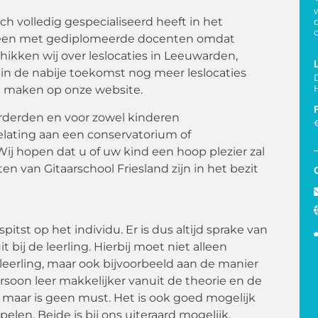
ich volledig gespecialiseerd heeft in het
alleen met gediplomeerde docenten omdat
hikken wij over leslocaties in Leeuwarden,
in de nabije toekomst nog meer leslocaties
g maken op onze website.
orderden en voor zowel kinderen
elating aan een conservatorium of
j hopen dat u of uw kind een hoop plezier zal
n van Gitaarschool Friesland zijn in het bezit
itst op het individu. Er is dus altijd sprake van
 bij de leerling. Hierbij moet niet alleen
eerling, maar ook bijvoorbeeld aan de manier
ersoon leer makkelijker vanuit de theorie en de
, maar is geen must. Het is ook goed mogelijk
len. Beide is bij ons uiteraard mogelijk.