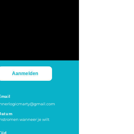
Aanmelden
Email
innerlogicmarty@gmail.com
Datum
Instromen wanneer je wilt
Tijd