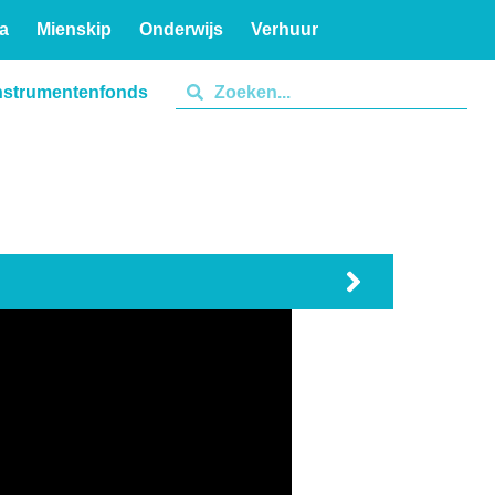
a
Mienskip
Onderwijs
Verhuur
nstrumentenfonds