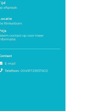
Tijd
op afspraak
Locatie
De Rinkelbom
Prijs
Neem contact op voor meer
informatie.
Contact
E-mail
Telefoon:
00491723937603