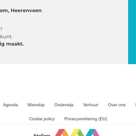
bom, Heerenveen
.
?
 kunt.
ig maakt.
Agenda
Mienskip
Onderwijs
Verhuur
Over ons
Cookie policy
Privacyverklaring (EU)