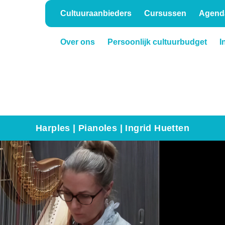
Cultuuraanbieders
Cursussen
Agend
Over ons
Persoonlijk cultuurbudget
I
Onderwijs
Verhuur
Harples | Pianoles | Ingrid Huetten