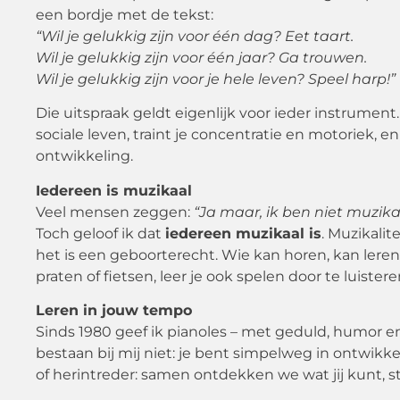
een bordje met de tekst:
“Wil je gelukkig zijn voor één dag? Eet taart.
Wil je gelukkig zijn voor één jaar? Ga trouwen.
Wil je gelukkig zijn voor je hele leven? Speel harp!”
Die uitspraak geldt eigenlijk voor ieder instrument
sociale leven, traint je concentratie en motoriek, e
ontwikkeling.
Iedereen is muzikaal
Veel mensen zeggen:
“Ja maar, ik ben niet muzika
Toch geloof ik dat
iedereen muzikaal is
. Muzikalit
het is een geboorterecht. Wie kan horen, kan leren
praten of fietsen, leer je ook spelen door te luiste
Leren in jouw tempo
Sinds 1980 geef ik pianoles – met geduld, humor en
bestaan bij mij niet: je bent simpelweg in ontwikke
of herintreder: samen ontdekken we wat jij kunt, st