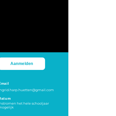
Aanmelden
Email
ingrid.harp.huetten@gmail.com
Datum
instromen het hele schooljaar
mogelijk