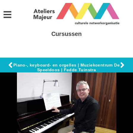
Cursussen
Piano-, keyboard- en orgelles | Muziekcentrum De
Speeldoos | Fedde Tuinstra