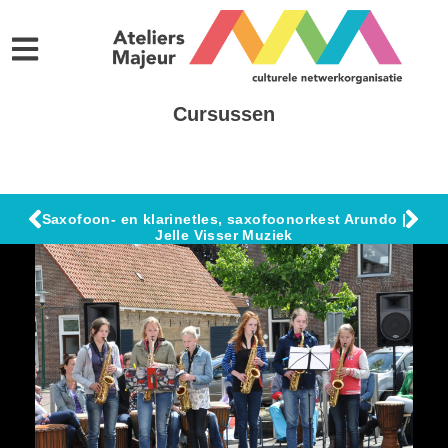
Cursussen
Saxofoon- en klarinetles, saxofoonorkest Arundo |
Jelle Visser Muziek