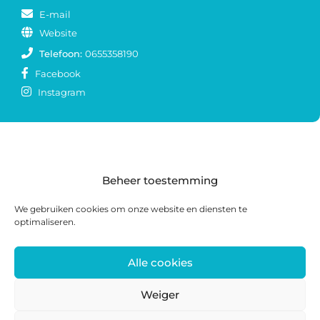
E-mail
Website
Telefoon:
0655358190
Facebook
Instagram
Beheer toestemming
We gebruiken cookies om onze website en diensten te
optimaliseren.
Alle cookies
Postadres: Postbus 285, 8440 AG Heerenveen |
Bezoekadres: Zwanedrift 2, 8446 KS Heerenveen
Weiger
0513 468 158 | info@ateliersmajeur.nl