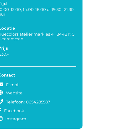
Tijd
10.00-12.00, 14.00-16.00 of 19.30 -21.30
uur
Locatie
truecolors atelier markies 4 , 8448 NG
Heerenveen
Prijs
€30,-
Contact
E-mail
Website
Telefoon:
0654285587
Facebook
Instagram