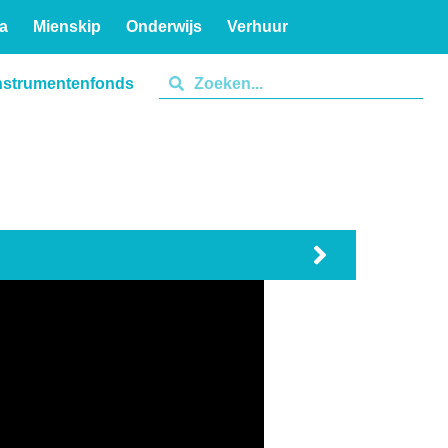
a
Mienskip
Onderwijs
Verhuur
nstrumentenfonds