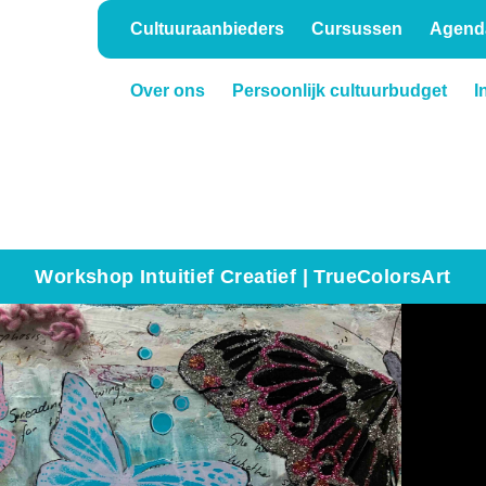
Cultuuraanbieders
Cursussen
Agend
Over ons
Persoonlijk cultuurbudget
I
Onderwijs
Verhuur
Workshop Intuitief Creatief | TrueColorsArt