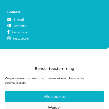
Contact
E-mail
Website
Facebook
Instagram
Beheer toestemming
We gebruiken cookies om onze website en diensten te
optimaliseren.
Alle cookies
Postadres: Postbus 285, 8440 AG Heerenveen |
Bezoekadres: Zwanedrift 2, 8446 KS Heerenveen
Weiger
0513 468 158 | info@ateliersmajeur.nl