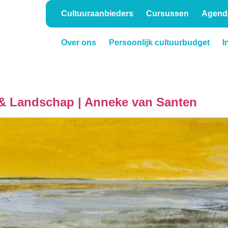
Cultuuraanbieders
Cursussen
Agend
Over ons
Persoonlijk cultuurbudget
I
Onderwijs
Verhuur
 & Landschap | Anneke van Santen