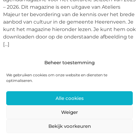
– 2026. Dit magazine is een uitgave van Ateliers
Majeur ter bevordering van de kennis over het brede
aanbod van cultuur in de gemeente Heerenveen. Je
kunt het magazine hieronder lezen. Je kunt hem ook
downloaden door op de onderstaande afbeelding te
[…]
Beheer toestemming
We gebruiken cookies om onze website en diensten te
optimaliseren.
Alle cookies
Postadres: Postbus 285, 8440 AG Heerenveen |
Bezoekadres: Zwanedrift 2, 8446 KS Heerenveen
Weiger
0513 468 158 | info@ateliersmajeur.nl
Bekijk voorkeuren