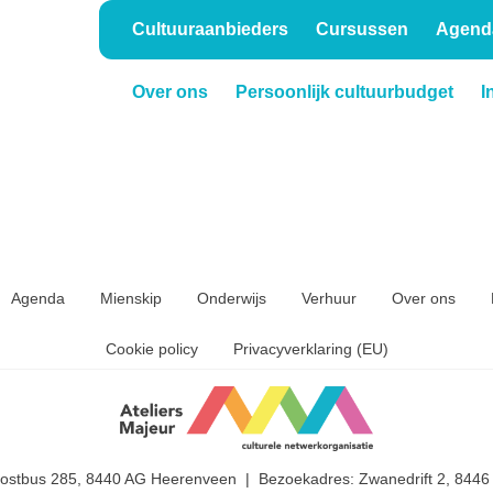
Cultuuraanbieders
Cursussen
Agend
Over ons
Persoonlijk cultuurbudget
I
Onderwijs
Verhuur
Agenda
Mienskip
Onderwijs
Verhuur
Over ons
Cookie policy
Privacyverklaring (EU)
Postbus 285, 8440 AG Heerenveen | Bezoekadres: Zwanedrift 2, 844