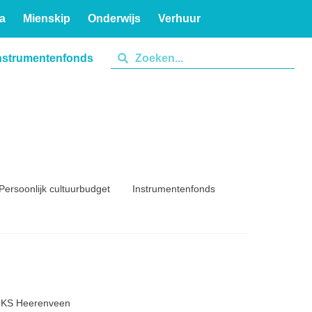
a
Mienskip
Onderwijs
Verhuur
nstrumentenfonds
Persoonlijk cultuurbudget
Instrumentenfonds
6 KS Heerenveen