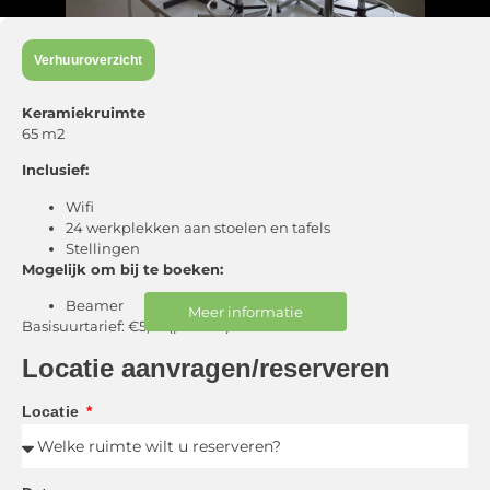
Verhuuroverzicht
Keramiekruimte
65 m2
Inclusief:
Wifi
24 werkplekken aan stoelen en tafels
Stellingen
Mogelijk om bij te boeken:
Beamer
Meer informatie
Basisuurtarief: €5,53 (per uur)
Plusuurtarief: €8,03 (per uur)
Locatie aanvragen/reserveren
Locatie