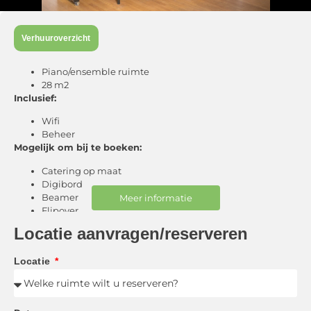
Verhuuroverzicht
Piano/ensemble ruimte
28 m2
Inclusief:
Wifi
Beheer
Mogelijk om bij te boeken:
Catering op maat
Digibord
Beamer
Meer informatie
Flipover
Instrumenten
Locatie aanvragen/reserveren
Sociaal-cultureel tarief: €2,38 (per uur)
Locatie