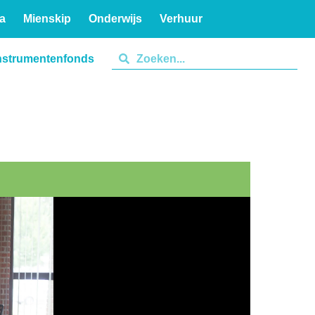
a
Mienskip
Onderwijs
Verhuur
nstrumentenfonds