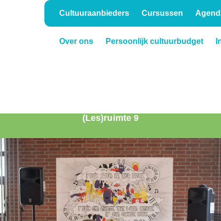
Cultuuraanbieders
Cursussen
Agend
Over ons
Persoonlijk cultuurbudget
I
Onderwijs
Verhuur
(Les)ruimte 9