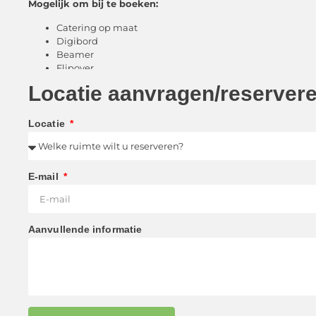
Mogelijk om bij te boeken:
Catering op maat
Digibord
Beamer
Flipover
Instrumenten
Locatie aanvragen/reserver
Sociaal-cultureel tarief: €3,91 (per uur)
Overig tarief: €120,- (per dagdeel)
Locatie
E-mail
Aanvullende informatie