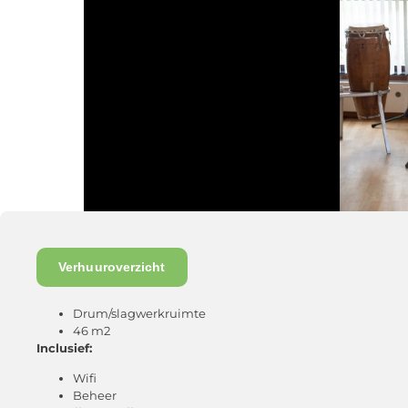
Verhuuroverzicht
Drum/slagwerkruimte
46 m2
Inclusief:
Wifi
Beheer