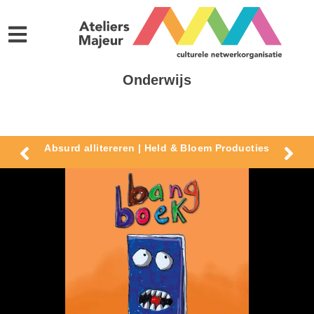
Onderwijs
Absurd allitereren | Held & Bloem Producties