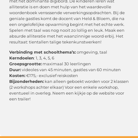
met het dominante digibord. De kinderen leren wat
alliteratie is en doen met hulp van het waardevolle
woordenboek verrassende verwerkingsopdrachten. Bij de
geniale gastles komt de docent van Held & Bloem, die na
een ongelofelijke opwarming begint met het echte werk.
Spelen met taal was nog nooit zo lollig en leuk. Maak een
absurde alliteratie met het waanzinnige woord erbij. Het
resultaat: tientallen talige tekenkunstwerken!
Verbinding met schoolthema’s:
omgeving, taal
Kerndoelen
: 1, 3, 4, 5, 6
Groepsgrootte:
maximaal 30 leerlingen
Duur:
videoles van 45 minuten, gastles van 60 minuten
Kosten:
€175,- exclusief reiskosten
Bijzonderheden:
kan alleen geboekt worden voor 2 klassen
(2 workshops achter elkaar) Voor een enkele workshop,
eventueel in overleg. Neem een kijkje op de website voor
een trailer!