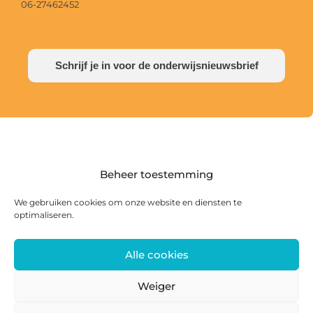
06-27462452
Schrijf je in voor de onderwijsnieuwsbrief
Beheer toestemming
We gebruiken cookies om onze website en diensten te
optimaliseren.
Alle cookies
Postadres: Postbus 285, 8440 AG Heerenveen |
Bezoekadres: Zwanedrift 2, 8446 KS Heerenveen
Weiger
0513 468 158 | info@ateliersmajeur.nl