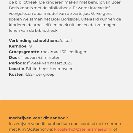
de bibliotheek! De kinderen maken met behulp van Boer
Boris kennis met de bibliotheek. Er wordt interactief
voorgelezen door middel van de verteljas. Vervolgens
spelen we samen het Boer Borisspel. Uiteraard kunnen de
kinderen daarna zelf een boek uitzoeken dat ze mogen
lenen van de bibliotheek.
Verbinding schoolthema’s
: taal
Kerndoel
: 9
Groepsgrootte
: maximaal 30 leerlingen
Duur
: 1 les van 45 minuten
e
Periode
: 1
week van maart 2026
Locatie
: Bibliotheek Heerenveen
Kosten
: €55,- per groep
Inschrijven voor dit aanbod?
Inschrijven voor dit aanbod kan door contact op te nemen
met Kim Oosterhof via:
k.oosterhof@ateliersmajeur.nl
of