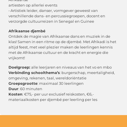
artiesten op allerlei events
• Artistiek leider, danser, vormgever geweest van
verschillende dans- en percussiegroepen, docent en
verzorgde cultuurreizen in Senegal en Guinee
Afrikaanse djembé
Ontdek de magie van Afrikaanse dans en muziek in de
klas! Samen in een ritme op de djembé. Met Afrikadi is het
altijd feest, met veel plezier maken de leerlingen kennis
met de Afrikaanse cultuur en de kracht en energie die
vrijkomt!
Doelgroep:
alle leerjaren en niveaus van het vo en mbo
Verbinding schoolthema’s
: burgerschap, meertaligheid,
omgeving, rekenen, taal, wereldoriëntatie
Groepsgrootte
: maximaal 30 leerlingen
Duur
: 60 minuten
Kosten
: €75,- per uur exclusief reiskosten, €6,-
materiaalkosten per djembé per leerling per les