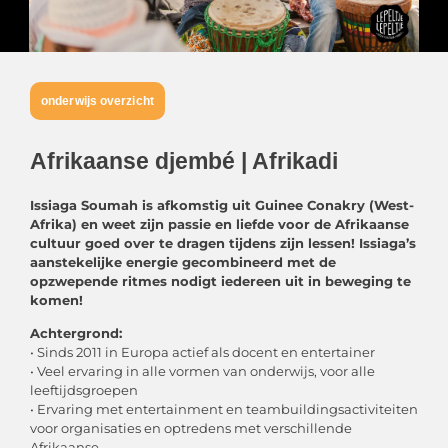
onderwijs overzicht
Afrikaanse djembé | Afrikadi
Issiaga Soumah is afkomstig uit Guinee Conakry (West-
Afrika) en weet zijn passie en liefde voor de Afrikaanse
cultuur goed
over te dragen tijdens zijn lessen! Issiaga’s
aanstekelijke energie gecombineerd met de
opzwepende ritmes nodigt iedereen uit
in beweging te
komen!
Achtergrond:
• Sinds 2011 in Europa actief als docent en entertainer
• Veel ervaring in alle vormen van onderwijs, voor alle
leeftijdsgroepen
• Ervaring met entertainment en teambuildingsactiviteiten
voor organisaties en optredens met verschillende
Afrikaanse