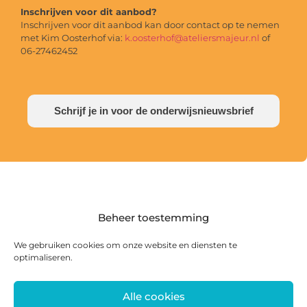
Inschrijven voor dit aanbod?
Inschrijven voor dit aanbod kan door contact op te nemen
met Kim Oosterhof via:
k.oosterhof@ateliersmajeur.nl
of
06-27462452
Schrijf je in voor de onderwijsnieuwsbrief
Beheer toestemming
We gebruiken cookies om onze website en diensten te
optimaliseren.
Alle cookies
Postadres: Postbus 285, 8440 AG Heerenveen |