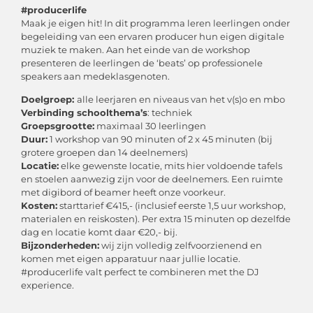
#producerlife
Maak je eigen hit! In dit programma leren leerlingen onder
begeleiding van een ervaren producer hun eigen digitale
muziek te maken. Aan het einde van de workshop
presenteren de leerlingen de ‘beats’ op professionele
speakers aan medeklasgenoten.
Doelgroep:
alle leerjaren en niveaus van het v(s)o en mbo
Verbinding schoolthema’s
: techniek
Groepsgrootte:
maximaal 30 leerlingen
Duur:
1 workshop van 90 minuten of 2 x 45 minuten (bij
grotere groepen dan 14 deelnemers)
Locatie:
elke gewenste locatie, mits hier voldoende tafels
en stoelen aanwezig zijn voor de deelnemers. Een ruimte
met digibord of beamer heeft onze voorkeur.
Kosten:
starttarief €415,- (inclusief eerste 1,5 uur workshop,
materialen en reiskosten). Per extra 15 minuten op dezelfde
dag en locatie komt daar €20,- bij.
Bijzonderheden:
wij zijn volledig zelfvoorzienend en
komen met eigen apparatuur naar jullie locatie.
#producerlife valt perfect te combineren met the DJ
experience.