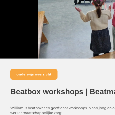
onderwijs overzicht
Beatbox workshops | Beatm
William is beatboxer en geeft daar workshops in aan jong en ou
werker maatschappelijke zorg!