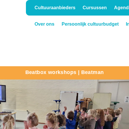
Cultuuraanbieders
Cursussen
Agend
Over ons
Persoonlijk cultuurbudget
I
Onderwijs
Verhuur
Beatbox workshops | Beatman