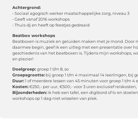
Achtergrond:
• Sociaal agogisch werker maatschappelijke zorg, niveau 3
• Geeft vanaf 2016 workshops
• Thuis-dj en heeft op feestjes gedraaid
Beatbox workshops
Beatboxen is muziek en geluiden maken met je mond. Door mid
daarmee begin, geef ik een uitleg met een presentatie over 
geschiedenis van het beatboxen is. Tijdens mijn workshops, waa
en plezier!
Doelgroep:
groep 1 t/m 8, so
Groepsgrootte:
bij groep 1 t/m 4 maximaal 14 leerlingen, bij 
Duur:
1 of meerdere lessen van 45 minuten voor groep 1 t/m 4 
Kosten:
€250,- per uur, €500,- voor 3 uren exclusief reiskost
Bijzonderheden:
ik heb een tafel, een digibord of tv en stoelen
workshops op 1 dag niet wisselen van plek.