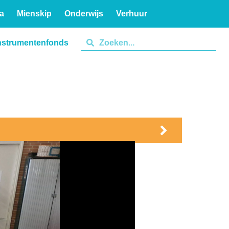
a
Mienskip
Onderwijs
Verhuur
nstrumentenfonds