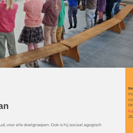
In
In
co
an
Ph
k.
26
d, voor alle doelgroepen. Ook is hij sociaal agogisch