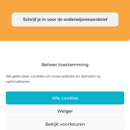
Schrijf je in voor de onderwijsnieuwsbrief
Beheer toestemming
We gebruiken cookies om onze website en diensten te
optimaliseren.
Alle cookies
Postadres: Postbus 285, 8440 AG Heerenveen |
Bezoekadres: Zwanedrift 2, 8446 KS Heerenveen
Weiger
0513 468 158 | info@ateliersmajeur.nl
Bekijk voorkeuren