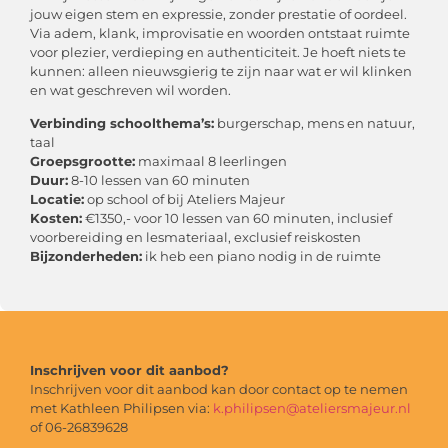
jouw eigen stem en expressie, zonder prestatie of oordeel.
Via adem, klank, improvisatie en woorden ontstaat ruimte
voor plezier, verdieping en authenticiteit. Je hoeft niets te
kunnen: alleen nieuwsgierig te zijn naar wat er wil klinken
en wat geschreven wil worden.
Verbinding schoolthema’s:
burgerschap, mens en natuur,
taal
Groepsgrootte:
maximaal 8 leerlingen
Duur:
8-10 lessen van 60 minuten
Locatie:
op school of bij Ateliers Majeur
Kosten:
€1350,- voor 10 lessen van 60 minuten, inclusief
voorbereiding en lesmateriaal, exclusief reiskosten
Bijzonderheden:
ik heb een piano nodig in de ruimte
Inschrijven voor dit aanbod?
Inschrijven voor dit aanbod kan door contact op te nemen
met Kathleen Philipsen via:
k.philipsen@ateliersmajeur.nl
of 06-26839628