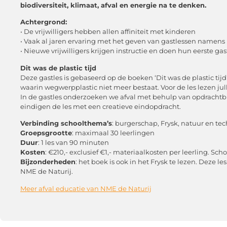
biodiversiteit, klimaat, afval en energie na te denken.
Achtergrond:
• De vrijwilligers hebben allen affiniteit met kinderen
• Vaak al jaren ervaring met het geven van gastlessen namens
• Nieuwe vrijwilligers krijgen instructie en doen hun eerste g
Dit was de plastic tijd
Deze gastles is gebaseerd op de boeken ‘Dit was de plastic tijd’
waarin wegwerpplastic niet meer bestaat. Voor de les lezen jull
In de gastles onderzoeken we afval met behulp van opdrachtbl
eindigen de les met een creatieve eindopdracht.
Verbinding schoolthema’s
: burgerschap, Frysk, natuur en te
Groepsgrootte
: maximaal 30 leerlingen
Duur
: 1 les van 90 minuten
Kosten
: €210,- exclusief €1,- materiaalkosten per leerling. Sch
Bijzonderheden
: het boek is ook in het Frysk te lezen. Deze 
NME de Naturij.
Meer afval educatie van NME de Naturij