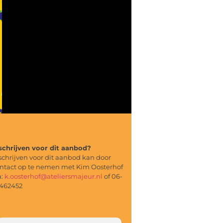
schrijven voor dit aanbod?
schrijven voor dit aanbod kan door
ntact op te nemen met Kim Oosterhof
a:
k.oosterhof@ateliersmajeur.nl
of 06-
462452