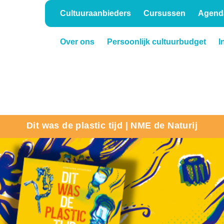
Cultuuraanbieders
Cursussen
Agend
Over ons
Persoonlijk cultuurbudget
I
Onderwijs
Verhuur
Dit was de plastic tijd | NME de Naturij