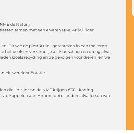
 NME de Naturij
astlessen samen met een ervaren NME-vrijwilliger
 en ‘Dit wie de plestik tiid’, geschreven in een toekomst
ie het boek en verzamel je als klas schoon en droog afval.
aden (zoals recycling en de gevolgen voor dieren) en we
chniek, wereldoriëntatie
olen die lid zijn van de NME krijgen €30,- korting.
les is te koppelen aan Himmeldei of andere afvallessen van