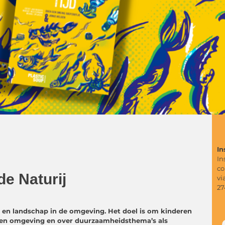
In
In
co
de Naturij
vi
27
 en landschap in de omgeving. Het doel is om kinderen
igen omgeving en over duurzaamheidsthema’s als