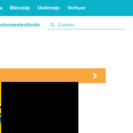
a
Mienskip
Onderwijs
Verhuur
nstrumentenfonds