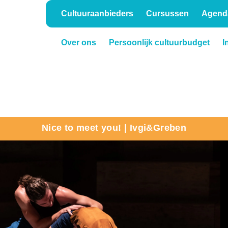
Cultuuraanbieders
Cursussen
Agend
Over ons
Persoonlijk cultuurbudget
I
Onderwijs
Verhuur
Nice to meet you! | Ivgi&Greben