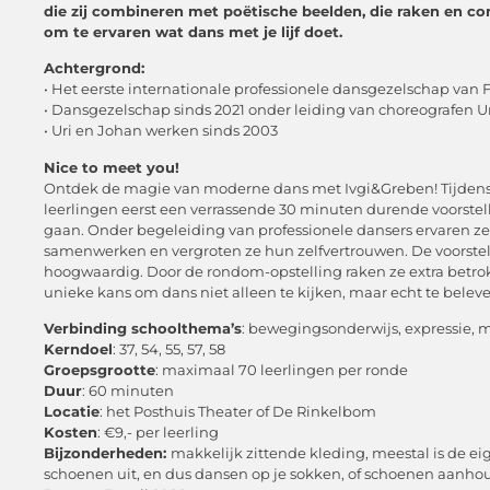
die zij combineren met poëtische beelden, die raken en con
om te ervaren wat dans met je lijf doet.
Achtergrond:
• Het eerste internationale professionele dansgezelschap van 
• Dansgezelschap sinds 2021 onder leiding van choreografen U
• Uri en Johan werken sinds 2003
Nice to meet you!
Ontdek de magie van moderne dans met Ivgi&Greben! Tijdens
leerlingen eerst een verrassende 30 minuten durende voorstell
gaan. Onder begeleiding van professionele dansers ervaren z
samenwerken en vergroten ze hun zelfvertrouwen. De voorstell
hoogwaardig. Door de rondom-opstelling raken ze extra betro
unieke kans om dans niet alleen te kijken, maar echt te beleve
Verbinding schoolthema’s
: bewegingsonderwijs, expressie, 
Kerndoel
: 37, 54, 55, 57, 58
Groepsgrootte
: maximaal 70 leerlingen per ronde
Duur
: 60 minuten
Locatie
: het Posthuis Theater of De Rinkelbom
Kosten
: €9,- per leerling
Bijzonderheden:
makkelijk zittende kleding, meestal is de ei
schoenen uit, en dus dansen op je sokken, of schoenen aanho