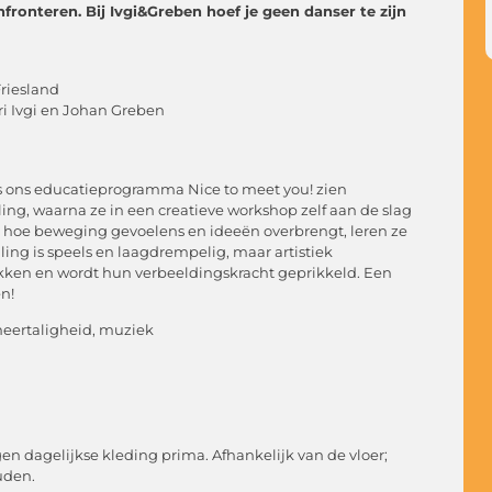
fronteren. Bij Ivgi&Greben hoef je geen danser te zijn
Friesland
ri Ivgi en Johan Greben
 ons educatieprogramma Nice to meet you! zien
ing, waarna ze in een creatieve workshop zelf aan de slag
e hoe beweging gevoelens en ideeën overbrengt, leren ze
ing is speels en laagdrempelig, maar artistiek
kken en wordt hun verbeeldingskracht geprikkeld. Een
n!
meertaligheid, muziek
gen dagelijkse kleding prima. Afhankelijk van de vloer;
uden.