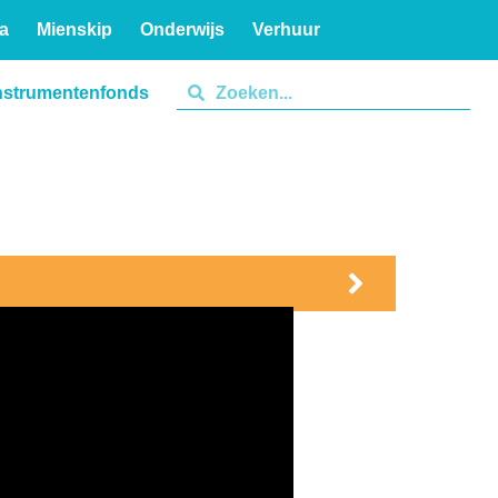
a
Mienskip
Onderwijs
Verhuur
nstrumentenfonds