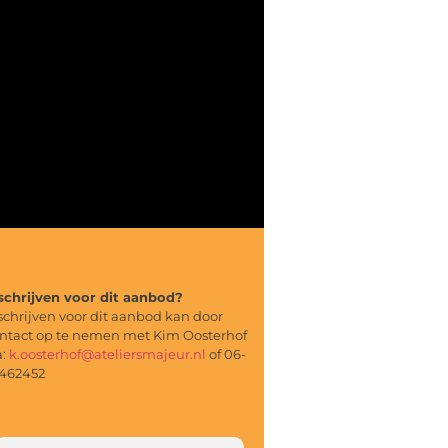
schrijven voor dit aanbod?
schrijven voor dit aanbod kan door
ntact op te nemen met Kim Oosterhof
a:
k.oosterhof@ateliersmajeur.nl
of 06-
462452