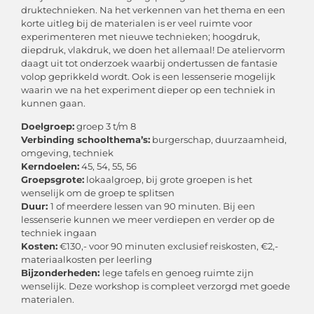
druktechnieken. Na het verkennen van het thema en een
korte uitleg bij de materialen is er veel ruimte voor
experimenteren met nieuwe technieken; hoogdruk,
diepdruk, vlakdruk, we doen het allemaal! De ateliervorm
daagt uit tot onderzoek waarbij ondertussen de fantasie
volop geprikkeld wordt. Ook is een lessenserie mogelijk
waarin we na het experiment dieper op een techniek in
kunnen gaan.
Doelgroep:
groep 3 t/m 8
Verbinding schoolthema’s:
burgerschap, duurzaamheid,
omgeving, techniek
Kerndoelen:
45, 54, 55, 56
Groepsgrote:
lokaalgroep, bij grote groepen is het
wenselijk om de groep te splitsen
Duur:
1 of meerdere lessen van 90 minuten. Bij een
lessenserie kunnen we meer verdiepen en verder op de
techniek ingaan
Kosten:
€130,- voor 90 minuten exclusief reiskosten, €2,-
materiaalkosten per leerling
Bijzonderheden:
lege tafels en genoeg ruimte zijn
wenselijk. Deze workshop is compleet verzorgd met goede
materialen.