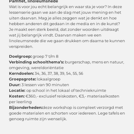
Pamflet, linoleumsnede
Wat is voor jou echt belangrijk en waar sta je voor? In deze
lessenserie gaan we aan de slag met jouw mening en het
uiten daarvan. Mag je alles zeggen wat je denkt en hoe
hebben anderen dit gedaan in de media en in de kunst?
Je maakt een sterk beeld, dat zonder woorden uitdraagt
wat jij belangrijk vindt. Daarvan maken we een
linoleumsnede die we gaan drukken om daarna te kunnen
verspreiden.
Doelgroep:
groep 7 t/m 8
Verbinding schoolthema’s:
burgerschap, mens en natuur,
omgeving, wereldoriëntatie
Kerndoelen:
34, 36, 37, 38, 39, 54, 55, 56
Groepsgrote:
lokaalgroep
Duur:
3 lessen van 90 minuten
Locatie:
op school in het lokaal of techniekruimte
Kosten:
€360,- exclusief reiskosten, €3,- materiaalkosten
per leerling
Bijzonderheden:
deze workshop is compleet verzorgd met
goede materialen en schorten voor iedereen. Lege tafels en
genoeg ruimte zijn wenselijk.