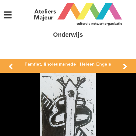
Onderwijs
Pamflet, linoleumsnede | Heleen Engels