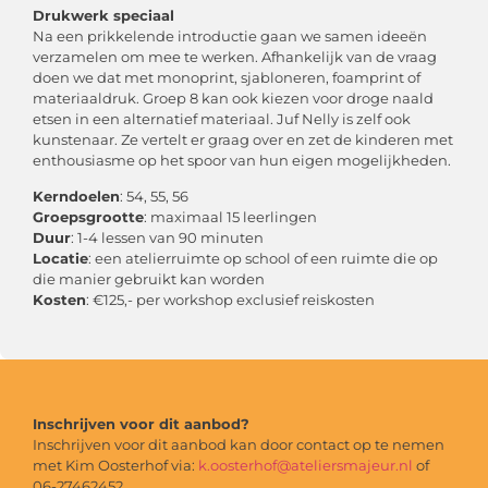
Drukwerk speciaal
Na een prikkelende introductie gaan we samen ideeën
verzamelen om mee te werken. Afhankelijk van de vraag
doen we dat met monoprint, sjabloneren, foamprint of
materiaaldruk. Groep 8 kan ook kiezen voor droge naald
etsen in een alternatief materiaal. Juf Nelly is zelf ook
kunstenaar. Ze vertelt er graag over en zet de kinderen met
enthousiasme op het spoor van hun eigen mogelijkheden.
Kerndoelen
: 54, 55, 56
Groepsgrootte
: maximaal 15 leerlingen
Duur
: 1-4 lessen van 90 minuten
Locatie
: een atelierruimte op school of een ruimte die op
die manier gebruikt kan worden
Kosten
: €125,- per workshop exclusief reiskosten
Inschrijven voor dit aanbod?
Inschrijven voor dit aanbod kan door contact op te nemen
met Kim Oosterhof via:
k.oosterhof@ateliersmajeur.nl
of
06-27462452