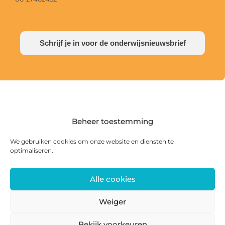
Schrijf je in voor de onderwijsnieuwsbrief
Beheer toestemming
We gebruiken cookies om onze website en diensten te
optimaliseren.
Alle cookies
Postadres: Postbus 285, 8440 AG Heerenveen |
Bezoekadres: Zwanedrift 2, 8446 KS Heerenveen
Weiger
0513 468 158 | info@ateliersmajeur.nl
Bekijk voorkeuren