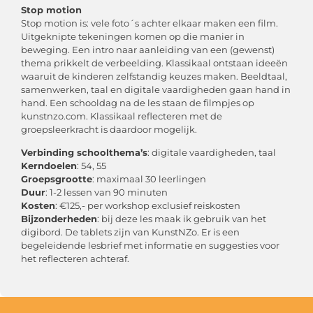
Stop motion
Stop motion is: vele foto´s achter elkaar maken een film.
Uitgeknipte tekeningen komen op die manier in
beweging. Een intro naar aanleiding van een (gewenst)
thema prikkelt de verbeelding. Klassikaal ontstaan ideeën
waaruit de kinderen zelfstandig keuzes maken. Beeldtaal,
samenwerken, taal en digitale vaardigheden gaan hand in
hand. Een schooldag na de les staan de filmpjes op
kunstnzo.com. Klassikaal reflecteren met de
groepsleerkracht is daardoor mogelijk.
Verbinding schoolthema’s
: digitale vaardigheden, taal
Kerndoelen
: 54, 55
Groepsgrootte
: maximaal 30 leerlingen
Duur
: 1-2 lessen van 90 minuten
Kosten
: €125,- per workshop exclusief reiskosten
Bijzonderheden
: bij deze les maak ik gebruik van het
digibord. De tablets zijn van KunstNZo. Er is een
begeleidende lesbrief met informatie en suggesties voor
het reflecteren achteraf.