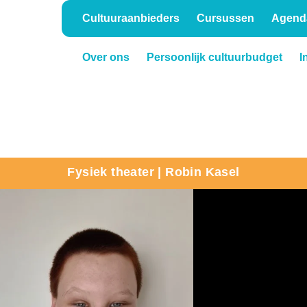
Cultuuraanbieders
Cursussen
Agend
Over ons
Persoonlijk cultuurbudget
I
Onderwijs
Verhuur
Fysiek theater | Robin Kasel