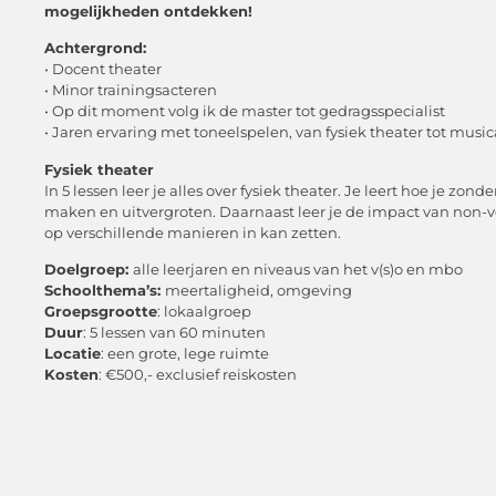
mogelijkheden ontdekken!
Achtergrond:
• Docent theater
• Minor trainingsacteren
• Op dit moment volg ik de master tot gedragsspecialist
• Jaren ervaring met toneelspelen, van fysiek theater tot music
Fysiek theater
In 5 lessen leer je alles over fysiek theater. Je leert hoe je z
maken en uitvergroten. Daarnaast leer je de impact van non-v
op verschillende manieren in kan zetten.
Doelgroep:
alle leerjaren en niveaus van het v(s)o en mbo
Schoolthema’s:
meertaligheid, omgeving
Groepsgrootte
: lokaalgroep
Duur
: 5 lessen van 60 minuten
Locatie
: een grote, lege ruimte
Kosten
: €500,- exclusief reiskosten