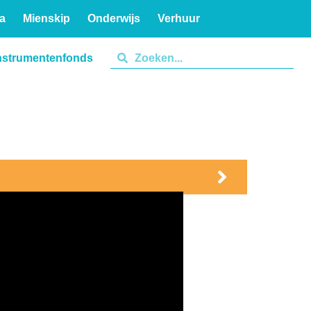
a
Mienskip
Onderwijs
Verhuur
nstrumentenfonds