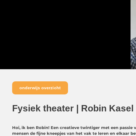
onderwijs overzicht
Fysiek theater | Robin Kasel
Hoi, ik ben Robin! Een creatieve twintiger met een passie 
mensen de fijne
kneepjes van het vak te leren en elkaar b