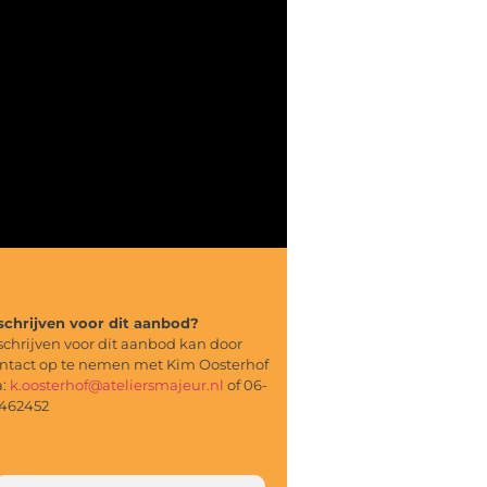
schrijven voor dit aanbod?
schrijven voor dit aanbod kan door
ntact op te nemen met Kim Oosterhof
a:
k.oosterhof@ateliersmajeur.nl
of 06-
462452