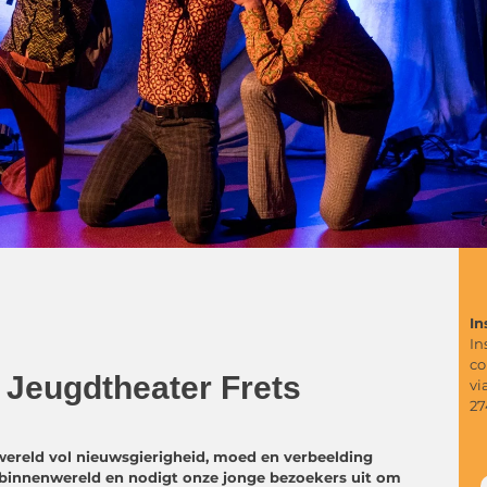
In
In
co
 Jeugdtheater Frets
vi
27
 wereld vol nieuwsgierigheid, moed en verbeelding
e binnenwereld en nodigt onze jonge bezoekers uit om