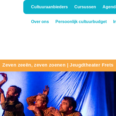
Cultuuraanbieders
Cursussen
Agend
Over ons
Persoonlijk cultuurbudget
I
Onderwijs
Verhuur
Zeven zeeën, zeven zoenen | Jeugdtheater Frets