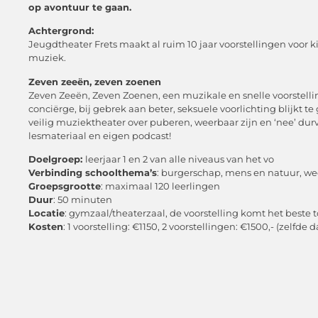
op avontuur te gaan.
Achtergrond:
Jeugdtheater Frets maakt al ruim 10 jaar voorstellingen voor 
muziek.
Zeven zeeën, zeven zoenen
Zeven Zeeën, Zeven Zoenen, een muzikale en snelle voorstelli
conciërge, bij gebrek aan beter, seksuele voorlichting blijkt te
veilig muziektheater over puberen, weerbaar zijn en ‘nee’ durve
lesmateriaal en eigen podcast!
Doelgroep:
leerjaar 1 en 2 van alle niveaus van het vo
Verbinding schoolthema’s
: burgerschap, mens en natuur, we
Groepsgrootte
: maximaal 120 leerlingen
Duur
: 50 minuten
Locatie
: gymzaal/theaterzaal, de voorstelling komt het beste t
Kosten
: 1 voorstelling: €1150, 2 voorstellingen: €1500,- (zelfde 