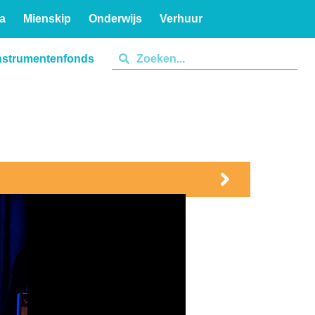
a
Mienskip
Onderwijs
Verhuur
nstrumentenfonds