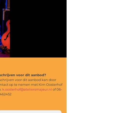
schrijven voor dit aanbod?
schrijven voor dit aanbod kan door
ntact op te nemen met Kim Oosterhof
a:
k.oosterhof@ateliersmajeur.nl
of 06-
462452