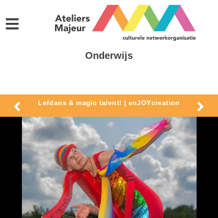
Onderwijs
Lefdans & magic talent! | enJOYcreation