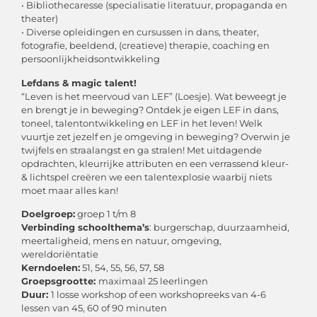
• Bibliothecaresse (specialisatie literatuur, propaganda en
theater)
• Diverse opleidingen en cursussen in dans, theater,
fotografie, beeldend, (creatieve) therapie, coaching en
persoonlijkheidsontwikkeling
Lefdans & magic talent!
“Leven is het meervoud van LEF” (Loesje). Wat beweegt je
en brengt je in beweging? Ontdek je eigen LEF in dans,
toneel, talentontwikkeling en LEF in het leven! Welk
vuurtje zet jezelf en je omgeving in beweging? Overwin je
twijfels en straalangst en ga stralen! Met uitdagende
opdrachten, kleurrijke attributen en een verrassend kleur-
& lichtspel creëren we een talentexplosie waarbij niets
moet maar alles kan!
Doelgroep:
groep 1 t/m 8
Verbinding schoolthema’s
: burgerschap, duurzaamheid,
meertaligheid, mens en natuur, omgeving,
wereldoriëntatie
Kerndoelen:
51, 54, 55, 56, 57, 58
Groepsgrootte:
maximaal 25 leerlingen
Duur:
1 losse workshop of een workshopreeks van 4-6
lessen van 45, 60 of 90 minuten