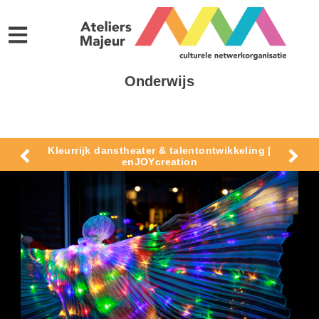
Onderwijs
Kleurrijk danstheater & talentontwikkeling |
enJOYcreation