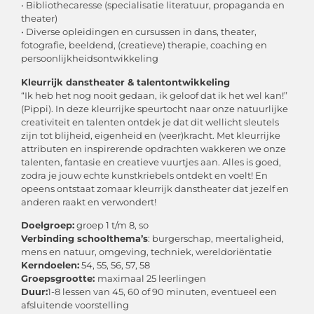
• Bibliothecaresse (specialisatie literatuur, propaganda en
theater)
• Diverse opleidingen en cursussen in dans, theater,
fotografie, beeldend, (creatieve) therapie, coaching en
persoonlijkheidsontwikkeling
Kleurrijk danstheater & talentontwikkeling
“Ik heb het nog nooit gedaan, ik geloof dat ik het wel kan!”
(Pippi). In deze kleurrijke speurtocht naar onze natuurlijke
creativiteit en talenten ontdek je dat dit wellicht sleutels
zijn tot blijheid, eigenheid en (veer)kracht. Met kleurrijke
attributen en inspirerende opdrachten wakkeren we onze
talenten, fantasie en creatieve vuurtjes aan. Alles is goed,
zodra je jouw echte kunstkriebels ontdekt en voelt! En
opeens ontstaat zomaar kleurrijk danstheater dat jezelf en
anderen raakt en verwondert!
Doelgroep:
groep 1 t/m 8, so
Verbinding schoolthema’s
: burgerschap, meertaligheid,
mens en natuur, omgeving, techniek, wereldoriëntatie
Kerndoelen:
54, 55, 56, 57, 58
Groepsgrootte:
maximaal 25 leerlingen
Duur:
1-8 lessen van 45, 60 of 90 minuten, eventueel een
afsluitende voorstelling