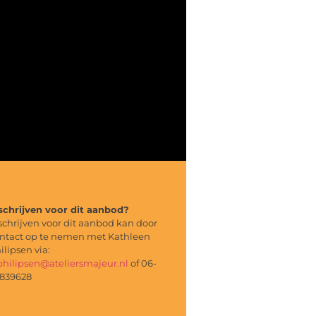
schrijven voor dit aanbod?
schrijven voor dit aanbod kan door
ntact op te nemen met Kathleen
ilipsen via:
philipsen@ateliersmajeur.nl
of 06-
839628