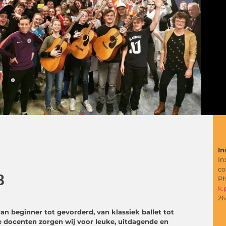
In
In
co
8
Ph
k.
26
n beginner tot gevorderd, van klassiek ballet tot
 docenten zorgen wij voor leuke, uitdagende en