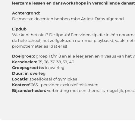
leerzame lessen en dansworkshops in verschillende danssti
Achtergrond:
De meeste docenten hebben mbo Artiest Dans afgerond.
Lipdub
Wie kent het niet? De lipdub! Een videoclip die in één opname 
de hele school) het zelfgekozen nummer playbackt, vaak met d
promotiemateriaal dat er is!
Doelgroep:
groep 1 t/m 8 en alle leerjaren en niveaus van het 
Kerndoelen:
35, 36, 37, 38, 39, 40
Groepsgrootte:
in overleg
Duur: in overleg
Locatie:
speellokaal of gymlokaal
Kosten:
€665,- per video exclusief reiskosten
Bijzonderheden:
verbinding met een thema is mogelijk, prese