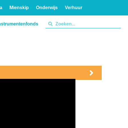
a
Mienskip
Onderwijs
Verhuur
nstrumentenfonds