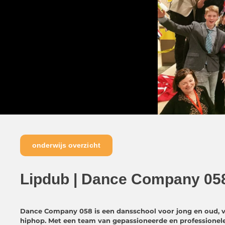
onderwijs overzicht
Lipdub | Dance Company 05
Dance Company 058 is een dansschool voor jong en oud, va
hiphop. Met een team van gepassioneerde en professionele