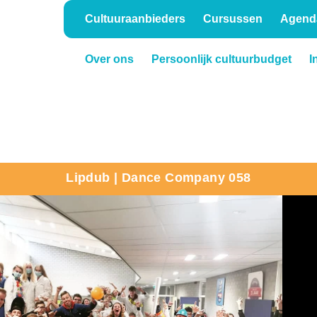
Cultuuraanbieders
Cursussen
Agend
Over ons
Persoonlijk cultuurbudget
I
Onderwijs
Verhuur
Lipdub | Dance Company 058