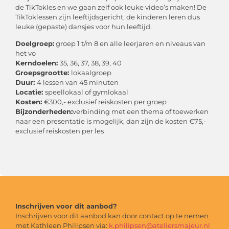
de TikTokles en we gaan zelf ook leuke video’s maken! De
TikToklessen zijn leeftijdsgericht, de kinderen leren dus
leuke (gepaste) dansjes voor hun leeftijd.
Doelgroep:
groep 1 t/m 8 en alle leerjaren en niveaus van
het vo
Kerndoelen:
35, 36, 37, 38, 39, 40
Groepsgrootte:
lokaalgroep
Duur:
4 lessen van 45 minuten
Locatie:
speellokaal of gymlokaal
Kosten:
€300,- exclusief reiskosten per groep
Bijzonderheden:
verbinding met een thema of toewerken
naar een presentatie is mogelijk, dan zijn de kosten €75,-
exclusief reiskosten per les
Inschrijven voor dit aanbod?
Inschrijven voor dit aanbod kan door contact op te nemen
met Kathleen Philipsen via:
k.philipsen@ateliersmajeur.nl