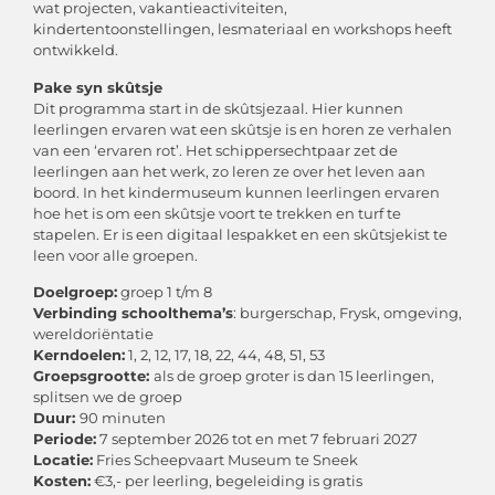
wat projecten, vakantieactiviteiten,
kindertentoonstellingen, lesmateriaal en workshops heeft
ontwikkeld.
Pake syn skûtsje
Dit programma start in de skûtsjezaal. Hier kunnen
leerlingen ervaren wat een skûtsje is en horen ze verhalen
van een ‘ervaren rot’. Het schippersechtpaar zet de
leerlingen aan het werk, zo leren ze over het leven aan
boord. In het kindermuseum kunnen leerlingen ervaren
hoe het is om een skûtsje voort te trekken en turf te
stapelen. Er is een digitaal lespakket en een skûtsjekist te
leen voor alle groepen.
Doelgroep:
groep 1 t/m 8
Verbinding schoolthema’s
: burgerschap, Frysk, omgeving,
wereldoriëntatie
Kerndoelen:
1, 2, 12, 17, 18, 22, 44, 48, 51, 53
Groepsgrootte:
als de groep groter is dan 15 leerlingen,
splitsen we de groep
Duur:
90 minuten
Periode:
7 september 2026 tot en met 7 februari 2027
Locatie:
Fries Scheepvaart Museum te Sneek
Kosten:
€3,- per leerling, begeleiding is gratis