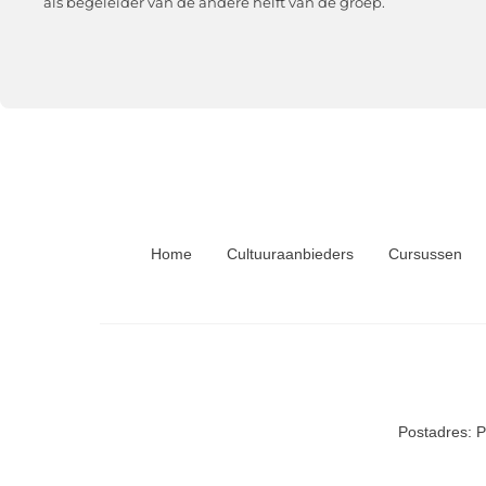
als begeleider van de andere helft van de groep.
Home
Cultuuraanbieders
Cursussen
Postadres: 