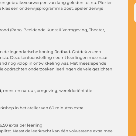
 en gebruiksvoorwerpen van lang geleden tot nu. Plezier
e klas een onderwijsprogramma doet. Spelenderwijs
nd (Pabo, Beeldende Kunst & Vormgeving, Theater,
van de legendarische koning Redbad. Ontdek zo een
isia. Deze tentoonstelling neemt leerlingen mee naar
erland nog volop in ontwikkeling was. Met meeslepende
de opdrachten onderzoeken leerlingen de vele gezichten
id, mens en natuur, omgeving, wereldoriëntatie
kshop in het atelier van 60 minuten extra
,50 extra per leerling
litst. Naast de leerkracht kan één volwassene extra mee