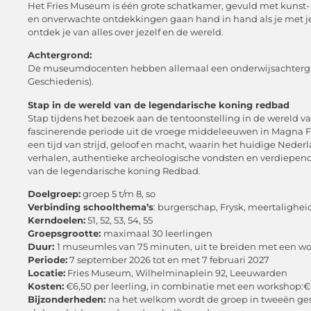
Het Fries Museum is één grote schatkamer, gevuld met kunst-
en onverwachte ontdekkingen gaan hand in hand als je met j
ontdek je van alles over jezelf en de wereld.
Achtergrond:
De museumdocenten hebben allemaal een onderwijsachtergro
Geschiedenis).
Stap in de wereld van de legendarische koning redbad
Stap tijdens het bezoek aan de tentoonstelling in de wereld 
fascinerende periode uit de vroege middeleeuwen in Magna Fr
een tijd van strijd, geloof en macht, waarin het huidige Ned
verhalen, authentieke archeologische vondsten en verdiepen
van de legendarische koning Redbad.
Doelgroep:
groep 5 t/m 8, so
Verbinding schoolthema’s
: burgerschap, Frysk, meertalighe
Kerndoelen:
51, 52, 53, 54, 55
Groepsgrootte:
maximaal 30 leerlingen
Duur:
1 museumles van 75 minuten, uit te breiden met een wor
Periode:
7 september 2026 tot en met 7 februari 2027
Locatie:
Fries Museum, Wilhelminaplein 92, Leeuwarden
Kosten:
€6,50 per leerling, in combinatie met een workshop:€6
Bijzonderheden:
na het welkom wordt de groep in tweeën gesp