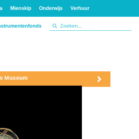
a
Mienskip
Onderwijs
Verhuur
nstrumentenfonds
ies Museum