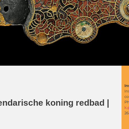
In
In
co
gendarische koning redbad |
Ph
k.
26