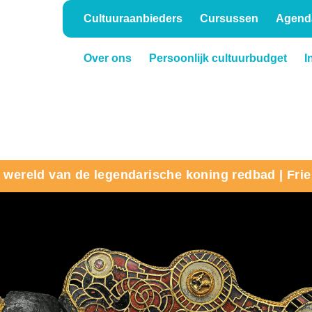
Cultuuraanbieders
Cursussen
Agend
Over ons
Persoonlijk cultuurbudget
I
Onderwijs
Verhuur
e wereld van de legendarische koning redbad | Fr