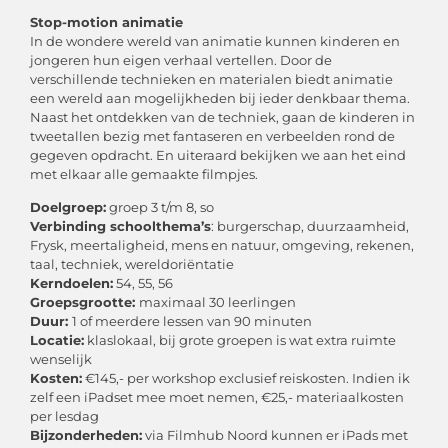
Stop-motion animatie
In de wondere wereld van animatie kunnen kinderen en
jongeren hun eigen verhaal vertellen. Door de
verschillende technieken en materialen biedt animatie
een wereld aan mogelijkheden bij ieder denkbaar thema.
Naast het ontdekken van de techniek, gaan de kinderen in
tweetallen bezig met fantaseren en verbeelden rond de
gegeven opdracht. En uiteraard bekijken we aan het eind
met elkaar alle gemaakte filmpjes.
Doelgroep:
groep 3 t/m 8, so
Verbinding schoolthema’s
: burgerschap, duurzaamheid,
Frysk, meertaligheid, mens en natuur, omgeving, rekenen,
taal, techniek, wereldoriëntatie
Kerndoelen:
54, 55, 56
Groepsgrootte:
maximaal 30 leerlingen
Duur:
1 of meerdere lessen van 90 minuten
Locatie:
klaslokaal, bij grote groepen is wat extra ruimte
wenselijk
Kosten:
€145,- per workshop exclusief reiskosten. Indien ik
zelf een iPadset mee moet nemen, €25,- materiaalkosten
per lesdag
Bijzonderheden:
via Filmhub Noord kunnen er iPads met