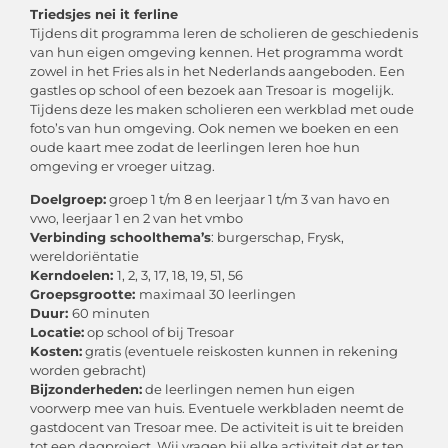
Triedsjes nei it ferline
Tijdens dit programma leren de scholieren de geschiedenis
van hun eigen omgeving kennen. Het programma wordt
zowel in het Fries als in het Nederlands aangeboden. Een
gastles op school of een bezoek aan Tresoar is mogelijk.
Tijdens deze les maken scholieren een werkblad met oude
foto’s van hun omgeving. Ook nemen we boeken en een
oude kaart mee zodat de leerlingen leren hoe hun
omgeving er vroeger uitzag.
Doelgroep:
groep 1 t/m 8 en leerjaar 1 t/m 3 van havo en
vwo, leerjaar 1 en 2 van het vmbo
Verbinding schoolthema’s
: burgerschap, Frysk,
wereldoriëntatie
Kerndoelen:
1, 2, 3, 17, 18, 19, 51, 56
Groepsgrootte:
maximaal 30 leerlingen
Duur:
60 minuten
Locatie:
op school of bij Tresoar
Kosten:
gratis (eventuele reiskosten kunnen in rekening
worden gebracht)
Bijzonderheden:
de leerlingen nemen hun eigen
voorwerp mee van huis. Eventuele werkbladen neemt de
gastdocent van Tresoar mee. De activiteit is uit te breiden
tot een dagproject. Wij vragen bij elke activiteit dat er ten