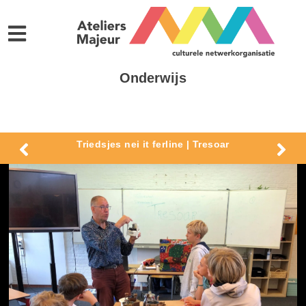
Onderwijs
Triedsjes nei it ferline | Tresoar