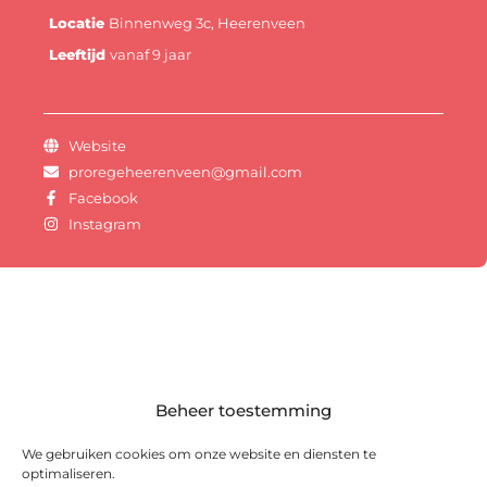
Locatie
Binnenweg 3c, Heerenveen
Leeftijd
vanaf 9 jaar
Website
proregeheerenveen@gmail.com
Facebook
Instagram
Beheer toestemming
We gebruiken cookies om onze website en diensten te
optimaliseren.