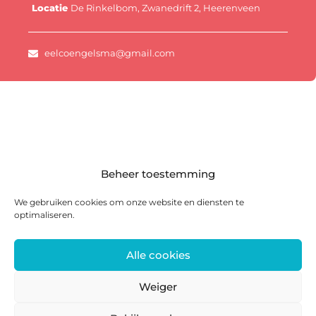
Locatie
De Rinkelbom, Zwanedrift 2, Heerenveen
eelcoengelsma@gmail.com
Beheer toestemming
We gebruiken cookies om onze website en diensten te
optimaliseren.
Alle cookies
Postadres: Postbus 285, 8440 AG Heerenveen |
Bezoekadres: Zwanedrift 2, 8446 KS Heerenveen
Weiger
0513 468 158 | info@ateliersmajeur.nl