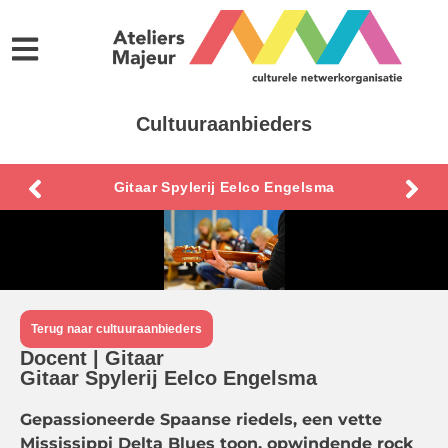
Cultuuraanbieders
Gitaar Spylerij Eelco Engelsma
Terug naar cultuuraanbieders
Docent | Gitaar
Gitaar Spylerij Eelco Engelsma
Gepassioneerde Spaanse riedels, een vette
Mississippi Delta Blues toon, opwindende rock