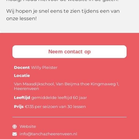
Wij hopen je snel eens te zien tijdens een van
onze lessen!
Neem contact op
Docent
Willy Pleister
Locatie
Van Maasdijkschool, Van Beijma thoe Kingmaweg 1,
Heerenveen
Leeftijd
gemiddelde leeftijd 60 jaar
Prijs
€135 per seizoen van 30 lessen
Website
info@tanchazheerenveen.nl