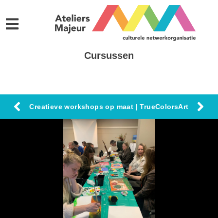
Cursussen
Creatieve workshops op maat | TrueColorsArt