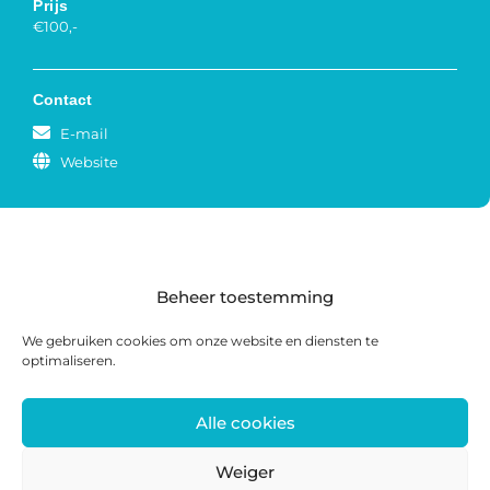
Prijs
€100,-
Contact
E-mail
Website
Beheer toestemming
We gebruiken cookies om onze website en diensten te
optimaliseren.
Alle cookies
Postadres: Postbus 285, 8440 AG Heerenveen |
Bezoekadres: Zwanedrift 2, 8446 KS Heerenveen
Weiger
0513 468 158 | info@ateliersmajeur.nl