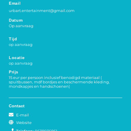
Email
urbart.entertainment@gmail.com
Datum
Op aanvraag
Tijd
op aanvraag
Locatie
op aanvraag
Prijs
15 eur per persoon inclusief benodigd materiaal (
spuitbussen, mdf bordjes en beschermende kleding,
mondkapjes en handschoenen)
Contact
E-mail
Website
Telefoon:
0638036861