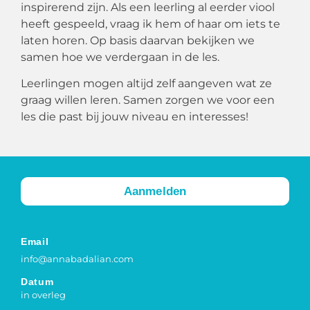
inspirerend
zijn.
Als
een
leerling
al
eerder
viool
heeft
gespeeld,
vraag
ik
hem
of
haar
om
iets
te
laten
horen.
Op
basis
daarvan
bekijken
we
samen
hoe
we
verdergaan
in
de
les.
Leerlingen
mogen
altijd
zelf
aangeven
wat
ze
graag
willen
leren.
Samen
zorgen
we
voor
een
les
die
past
bij
jouw
niveau
en
interesses!
Aanmelden
Email
info@annabadalian.com
Datum
in overleg