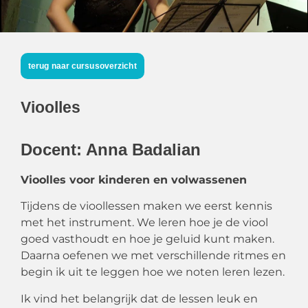
terug naar cursusoverzicht
Vioolles
Docent: Anna Badalian
Vioolles
voor
kinderen
en
volwassenen
Tijdens
de
vioollessen
maken
we
eerst
kennis
met
het
instrument.
We
leren
hoe
je
de
viool
goed
vasthoudt
en
hoe
je
geluid
kunt
maken.
Daarna
oefenen
we
met
verschillende
ritmes
en
begin
ik
uit
te
leggen
hoe
we
noten
leren
lezen.
Ik
vind
het
belangrijk
dat
de
lessen
leuk
en