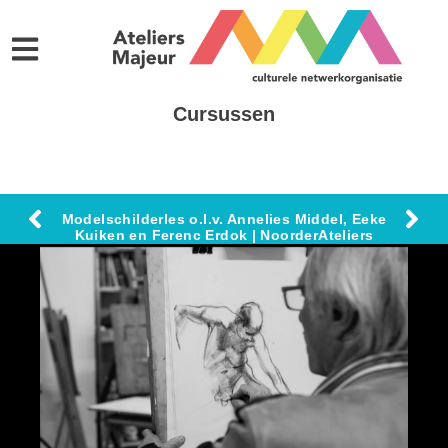
Cursussen
Modelschilderles o.l.v. Annelies Middel, Eeke
Kuiken en Ferenc Erdok | NoorderAteliers